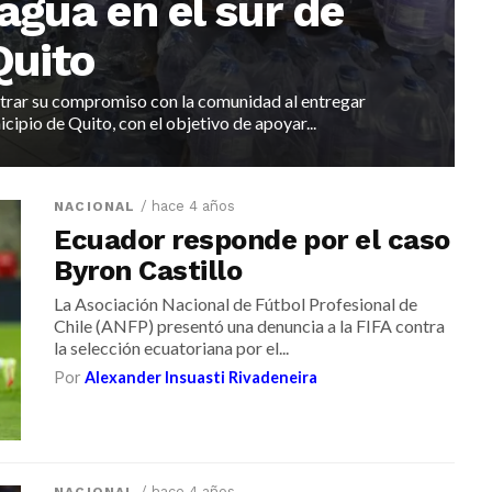
agua en el sur de
Quito
strar su compromiso con la comunidad al entregar
cipio de Quito, con el objetivo de apoyar...
/ hace 4 años
NACIONAL
Ecuador responde por el caso
Byron Castillo
La Asociación Nacional de Fútbol Profesional de
Chile (ANFP) presentó una denuncia a la FIFA contra
la selección ecuatoriana por el...
Por
Alexander Insuasti Rivadeneira
/ hace 4 años
NACIONAL